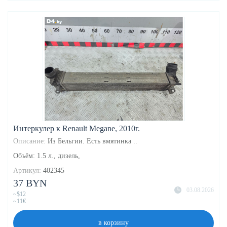
Интеркулер к Renault Megane, 2010г.
Описание:
Из Бельгии. Есть вмятинка ..
Объём: 1.5 л., дизель,
Артикул:
402345
37 BYN
03.08.2026
~$12
~11€
в корзину