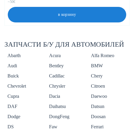
~50€
в корзину
ЗАПЧАСТИ Б/У ДЛЯ АВТОМОБИЛЕЙ
Abarth
Acura
Alfa Romeo
Audi
Bentley
BMW
Buick
Cadillac
Chery
Chevrolet
Chrysler
Citroen
Cupra
Dacia
Daewoo
DAF
Daihatsu
Datsun
Dodge
DongFeng
Doosan
DS
Faw
Ferrari