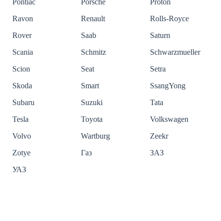
Pontiac
Porsche
Proton
Ravon
Renault
Rolls-Royce
Rover
Saab
Saturn
Scania
Schmitz
Schwarzmueller
Scion
Seat
Setra
Skoda
Smart
SsangYong
Subaru
Suzuki
Tata
Tesla
Toyota
Volkswagen
Volvo
Wartburg
Zeekr
Zotye
Газ
ЗАЗ
УАЗ