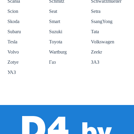
Scania
Schmitz
Schwarzmueller
Scion
Seat
Setra
Skoda
Smart
SsangYong
Subaru
Suzuki
Tata
Tesla
Toyota
Volkswagen
Volvo
Wartburg
Zeekr
Zotye
Газ
ЗАЗ
УАЗ