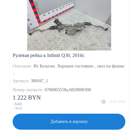
Рулевая рейка к Infiniti Q30, 2016г.
Описание:
Из Бельгии. Хорошее состояние , скол на фишке
..
Артикул:
386947_1
Номер запчасти:
6700003558a,6820000308
1 222 BYN
14.04.2026
~$400
~361€
Добавить в корзину