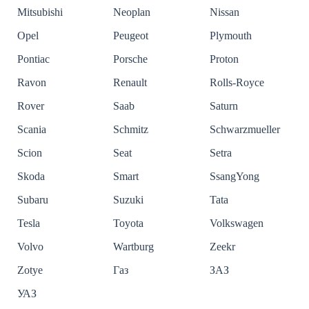
Mitsubishi
Neoplan
Nissan
Opel
Peugeot
Plymouth
Pontiac
Porsche
Proton
Ravon
Renault
Rolls-Royce
Rover
Saab
Saturn
Scania
Schmitz
Schwarzmueller
Scion
Seat
Setra
Skoda
Smart
SsangYong
Subaru
Suzuki
Tata
Tesla
Toyota
Volkswagen
Volvo
Wartburg
Zeekr
Zotye
Газ
ЗАЗ
УАЗ