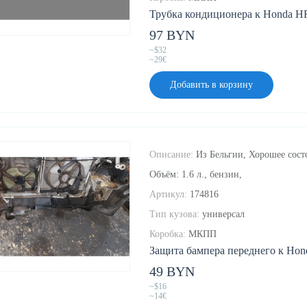
Трубка кондиционера к Honda HR
97 BYN
~$32
~29€
Добавить в корзину
Описание:
Из Бельгии, Хорошее состо
Объём: 1.6 л., бензин,
Артикул:
174816
Тип кузова:
универсал
Коробка:
МКПП
Защита бампера переднего к Hon
49 BYN
~$16
~14€