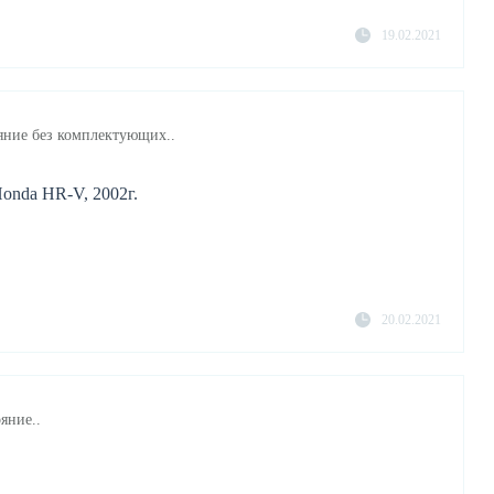
19.02.2021
яние без комплектующих..
onda HR-V, 2002г.
20.02.2021
яние..