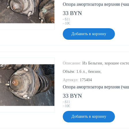
Опора амортизатора верхняя (чаш
33 BYN
~$11
~10€
Добавить в корзину
Описание:
Из Бельгии, хорошее состо
Объём: 1.6 л., бензин,
Артикул:
175404
Опора амортизатора верхняя (чаш
33 BYN
~$11
~10€
Добавить в корзину