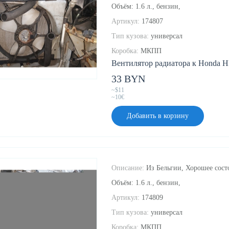
Объём: 1.6 л., бензин,
Артикул:
174807
Тип кузова:
универсал
Коробка:
МКПП
Вентилятор радиатора к Honda HR
33 BYN
~$11
~10€
Добавить в корзину
Описание:
Из Бельгии, Хорошее состо
Объём: 1.6 л., бензин,
Артикул:
174809
Тип кузова:
универсал
Коробка:
МКПП