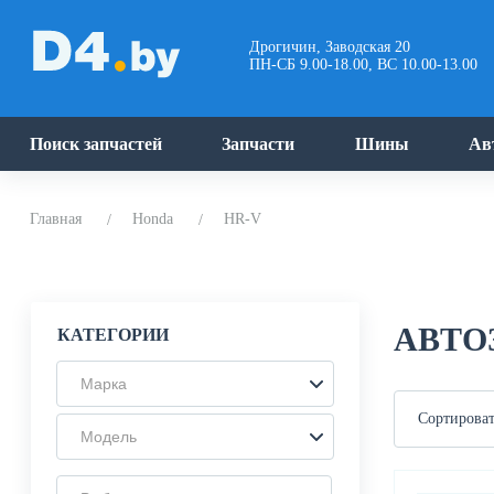
Дрогичин, Заводская 20
ПН-СБ 9.00-18.00, ВС 10.00-13.00
Поиск запчастей
Запчасти
Шины
Ав
Главная
Honda
HR-V
АВТО
КАТЕГОРИИ
Марка
Сортироват
Модель