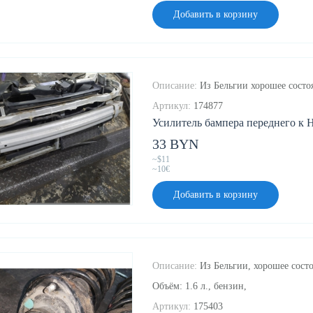
Добавить в корзину
Описание:
Из Бельгии хорошее состо
Артикул:
174877
Усилитель бампера переднего к H
33 BYN
~$11
~10€
Добавить в корзину
Описание:
Из Бельгии, хорошее состо
Объём: 1.6 л., бензин,
Артикул:
175403