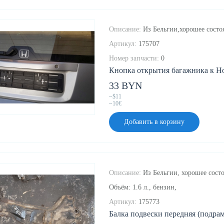
Описание:
Из Бельгии,хорошее состоя
Артикул:
175707
Номер запчасти:
0
Кнопка открытия багажника к Ho
33 BYN
~$11
~10€
Добавить в корзину
Описание:
Из Бельгии, хорошее состо
Объём: 1.6 л., бензин,
Артикул:
175773
Балка подвески передняя (подрам