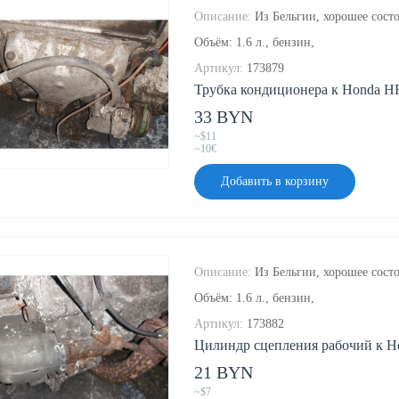
Описание:
Из Бельгии, хорошее состо
Объём: 1.6 л., бензин,
Артикул:
173879
Трубка кондиционера к Honda HR
33 BYN
~$11
~10€
Добавить в корзину
Описание:
Из Бельгии, хорошее состо
Объём: 1.6 л., бензин,
Артикул:
173882
Цилиндр сцепления рабочий к Ho
21 BYN
~$7