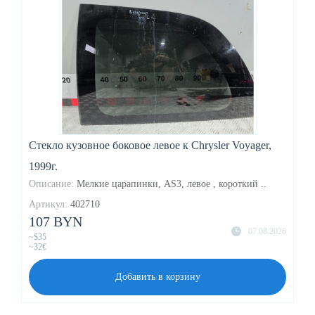
Стекло кузовное боковое левое к Chrysler Voyager,
1999г.
Описание:
Мелкие царапинки, AS3, левое , короткий ..
Артикул:
402710
107 BYN
07.08.2026
~$35
~32€
Добавить в корзину