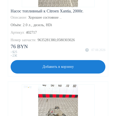
Насос топливный к Citroen Xantia, 2000г.
Описание:
Хорошее состояние ..
Объём: 2.0 л., дизель, HDi
Артикул:
402717
Номер запчасти:
9635281380,0580303026
76 BYN
07.08.2026
~$25
~23€
Добавить в корзину