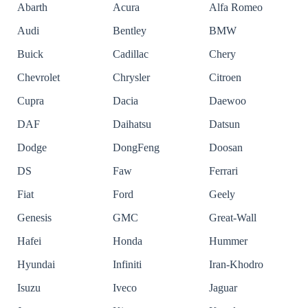
Abarth
Acura
Alfa Romeo
Audi
Bentley
BMW
Buick
Cadillac
Chery
Chevrolet
Chrysler
Citroen
Cupra
Dacia
Daewoo
DAF
Daihatsu
Datsun
Dodge
DongFeng
Doosan
DS
Faw
Ferrari
Fiat
Ford
Geely
Genesis
GMC
Great-Wall
Hafei
Honda
Hummer
Hyundai
Infiniti
Iran-Khodro
Isuzu
Iveco
Jaguar