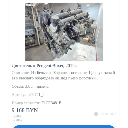
Двигатель к Peugeot Boxer, 2012г.
Описание:
Из Бельгии. Хорошее состояние, Цена указана б
ез навесного оборудования, под пьезо форсунки..
Объём: 3.0 л., дизель,
Артикул:
402721_2
Номер запчасти:
F1CE3481E
9 168 BYN
07.08.2026
~$3000
~2704€