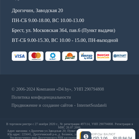
Дрогичин, Заводская 20
ПН-СБ 9.00-18.00, ВС 10.00-13.00
Брест, ул. Московская 364, пав.6 (Пункт выдачи)
ВТ-СБ 9.00-15.30, ВС 10.00 - 15.00, ПН-выходной
© 2006-2024 Компания «D4.by», УНП 290794808
Политика конфиденциальности
Продвижение и создание сайтов - InternetSozdateli
В торговом реестре с 27 ноября 2020 г., № регистрации 497114, УНП 290794808. Регистрация в
МНС 26.07.2006.
Адрес магазина: г.Дрогичин ул.Заводская 20; Пункт выдачи: Брест, ул. Московская 364, пав.6;
КУРСЫ ВАЛЮТ
Юр.адрес: 225641, Дрогичинский р-н.,д. Белинок, ул. Набережная,д. 13А; E-mail: info@d4.by
USD
3.06
·
RUB
84.04
Уполномоченное лицо Дрогичинского РИК рассматривать обращения покупателя: 80164420813,