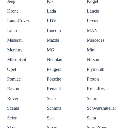
Jeep
Kia
Kogel
Krone
Lada
Lancia
Land-Rover
LDV
Lexus
Lifan
Lincoln
MAN
Maserati
Mazda
Mercedes
Mercury
MG
Mini
Mitsubishi
Neoplan
Nissan
Opel
Peugeot
Plymouth
Pontiac
Porsche
Proton
Ravon
Renault
Rolls-Royce
Rover
Saab
Saturn
Scania
Schmitz
Schwarzmueller
Scion
Seat
Setra
Skoda
Smart
SsangYong