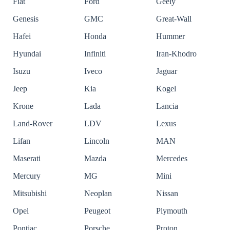
Fiat
Ford
Geely
Genesis
GMC
Great-Wall
Hafei
Honda
Hummer
Hyundai
Infiniti
Iran-Khodro
Isuzu
Iveco
Jaguar
Jeep
Kia
Kogel
Krone
Lada
Lancia
Land-Rover
LDV
Lexus
Lifan
Lincoln
MAN
Maserati
Mazda
Mercedes
Mercury
MG
Mini
Mitsubishi
Neoplan
Nissan
Opel
Peugeot
Plymouth
Pontiac
Porsche
Proton