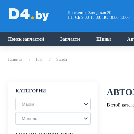
Дрогичин, Заводская 20
ПН-СБ 9.00-18.00, ВС 10.00-13.00
Поиск запчастей
Запчасти
Шины
Ав
Главная
Fiat
Strada
АВТО
КАТЕГОРИИ
Марка
В этой катег
Модель