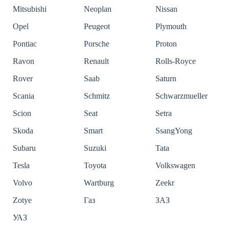
Mitsubishi
Neoplan
Nissan
Opel
Peugeot
Plymouth
Pontiac
Porsche
Proton
Ravon
Renault
Rolls-Royce
Rover
Saab
Saturn
Scania
Schmitz
Schwarzmueller
Scion
Seat
Setra
Skoda
Smart
SsangYong
Subaru
Suzuki
Tata
Tesla
Toyota
Volkswagen
Volvo
Wartburg
Zeekr
Zotye
Газ
ЗАЗ
УАЗ