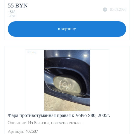
55 BYN
05.08.2026
~$18
~16€
в корзину
Фара противотуманная правая к Volvo S80, 2005г.
Описание:
Из Бельгии, посечено стекло ..
Артикул:
402607