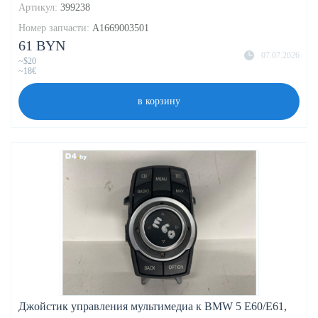
Артикул:
399238
Номер запчасти:
A1669003501
61 BYN
07.07.2026
~$20
~18€
в корзину
Джойстик управления мультимедиа к BMW 5 E60/E61,