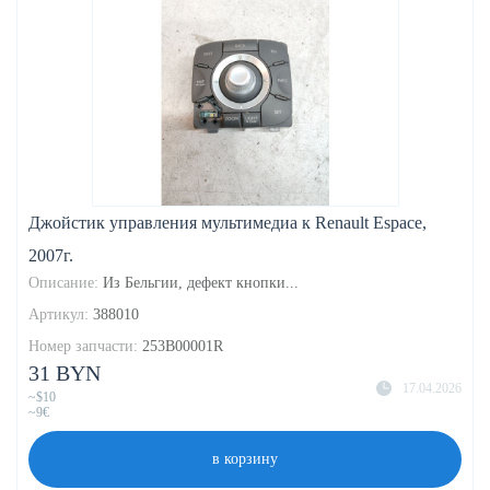
Джойстик управления мультимедиа к Renault Espace,
2007г.
Описание:
Из Бельгии, дефект кнопки...
Артикул:
388010
Номер запчасти:
253B00001R
31 BYN
17.04.2026
~$10
~9€
в корзину