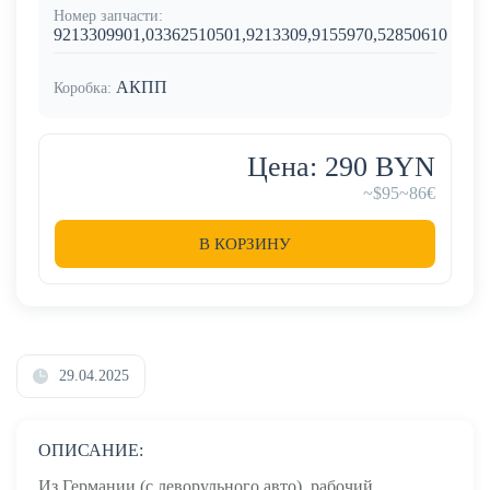
Номер запчасти:
9213309901,03362510501,9213309,9155970,52850610
АКПП
Коробка:
Цена: 290 BYN
~$95
~86€
В КОРЗИНУ
29.04.2025
ОПИСАНИЕ:
Из Германии (с леворульного авто), рабочий