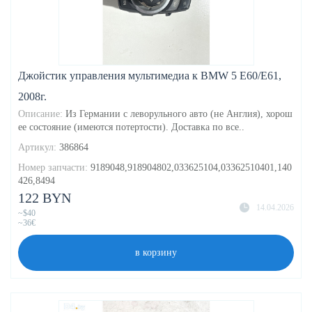
Джойстик управления мультимедиа к BMW 5 E60/E61,
2008г.
Описание:
Из Германии с леворульного авто (не Англия), хорош
ее состояние (имеются потертости). Доставка по все..
Артикул:
386864
Номер запчасти:
9189048,918904802,033625104,03362510401,140
426,8494
122 BYN
14.04.2026
~$40
~36€
в корзину