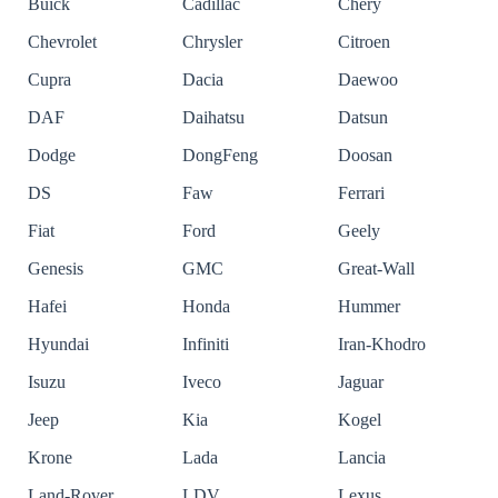
Buick
Cadillac
Chery
Chevrolet
Chrysler
Citroen
Cupra
Dacia
Daewoo
DAF
Daihatsu
Datsun
Dodge
DongFeng
Doosan
DS
Faw
Ferrari
Fiat
Ford
Geely
Genesis
GMC
Great-Wall
Hafei
Honda
Hummer
Hyundai
Infiniti
Iran-Khodro
Isuzu
Iveco
Jaguar
Jeep
Kia
Kogel
Krone
Lada
Lancia
Land-Rover
LDV
Lexus