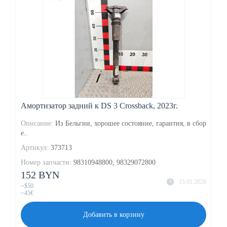
Амортизатор задний к DS 3 Crossback, 2023г.
Описание:
Из Бельгии, хорошее состояние, гарантия, в сбор
е..
Артикул:
373713
Номер запчасти:
98310948800, 98329072800
152 BYN
15.01.2026
~$50
~45€
Добавить в корзину