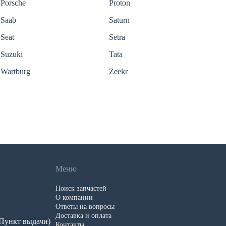
Porsche
Proton
Saab
Saturn
Seat
Setra
Suzuki
Tata
Wartburg
Zeekr
Меню
Поиск запчастей
О компании
Ответы на вопросы
Доставка и оплата
 (Пункт выдачи)
Контакты