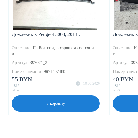
Дождевик к Peugeot 3008, 2013г.
Дождевик к 
Описание:
Из Бельгии, в хорошем состояни
Описание:
Из
и...
т..
Артикул:
397071_2
Артикул:
397
Номер запчасти:
9671407480
Номер запчас
55 BYN
40 BYN
10.06.2026
~$18
~$13
~16€
~12€
в корзину