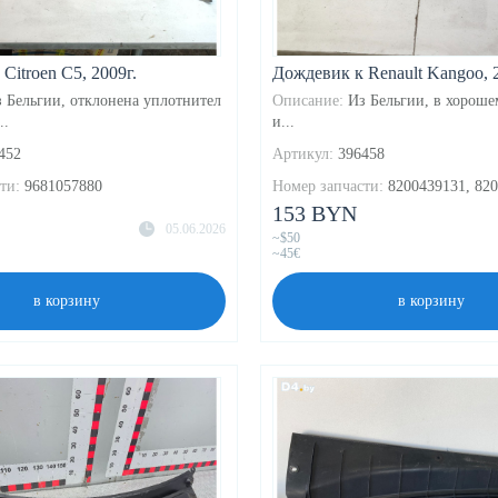
Citroen C5, 2009г.
Дождевик к Renault Kangoo, 2
 Бельгии, отклонена уплотнител
Описание:
Из Бельгии, в хороше
..
и...
452
Артикул:
396458
ти:
9681057880
Номер запчасти:
8200439131, 82
153 BYN
05.06.2026
~$50
~45€
в корзину
в корзину