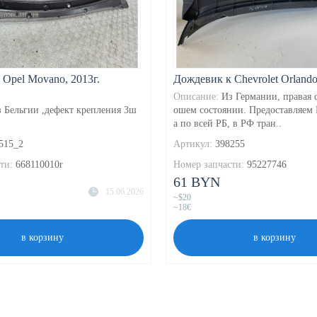
Opel Movano, 2013г.
Дождевик к Chevrolet Orlando
Описание:
Из Германии, правая с
 Бельгии ,дефект крепления 3ш
ошем состоянии. Предоставляем 
а по всей РБ, в РФ тран..
515_2
Артикул:
398255
ти:
668110010r
Номер запчасти:
95227746
61 BYN
15.06.2026
~$20
~18€
в корзину
в корзину