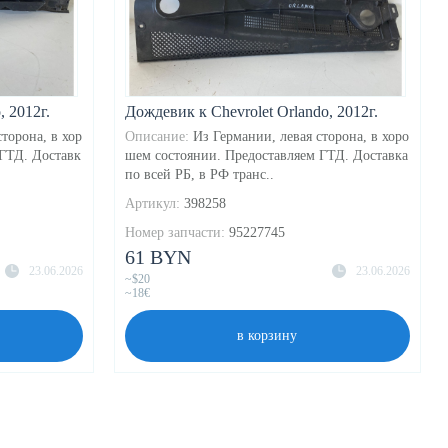
, 2012г.
Дождевик к Chevrolet Orlando, 2012г.
торона, в хор
Описание:
Из Германии, левая сторона, в хоро
ГТД. Доставк
шем состоянии. Предоставляем ГТД. Доставка
по всей РБ, в РФ транс..
Артикул:
398258
Номер запчасти:
95227745
61 BYN
23.06.2026
23.06.2026
~$20
~18€
в корзину