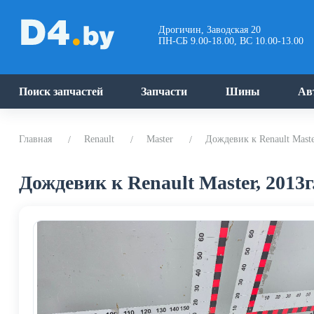
Дрогичин, Заводская 20
ПН-СБ 9.00-18.00, ВС 10.00-13.00
Поиск запчастей
Запчасти
Шины
Ав
Главная
Renault
Master
Дождевик к Renault Maste
Дождевик к Renault Master, 2013г