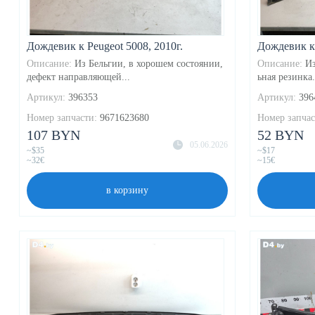
Дождевик к Peugeot 5008, 2010г.
Дождевик к 
Описание:
Из Бельгии, в хорошем состоянии,
Описание:
Из
дефект направляющей...
ьная резинка.
Артикул:
396353
Артикул:
396
Номер запчасти:
9671623680
Номер запчас
107 BYN
52 BYN
05.06.2026
~$35
~$17
~32€
~15€
в корзину