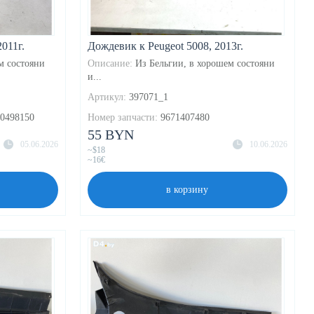
011г.
Дождевик к Peugeot 5008, 2013г.
м состояни
Описание:
Из Бельгии, в хорошем состояни
и...
Артикул:
397071_1
00498150
Номер запчасти:
9671407480
55 BYN
05.06.2026
10.06.2026
~$18
~16€
в корзину