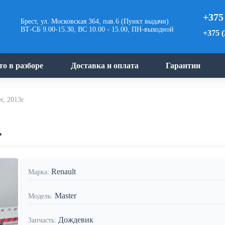
+375
Брест, ул. Московская 364, пав.6 (Пункт выдачи)
ВТ-СБ 9.00-15.30, ВС 10.00 - 15.00, ПН-выходной
+375 (
то в разборе
Доставка и оплата
Гарантии
r, 2013г.
.
Renault
Марка:
Master
Модель:
Дождевик
Запчасть: