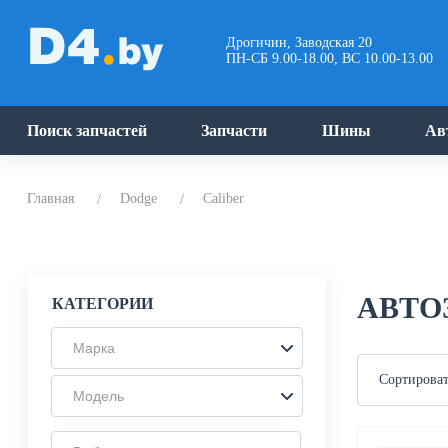
Дрогичин, Заводская 20
ПН-СБ 9.00-18.00, ВС 10.00-13.00
Поиск запчастей
Запчасти
Шины
Ав
Главная
Dodge
Caliber
АВТО
КАТЕГОРИИ
Марка
Сортироват
Модель