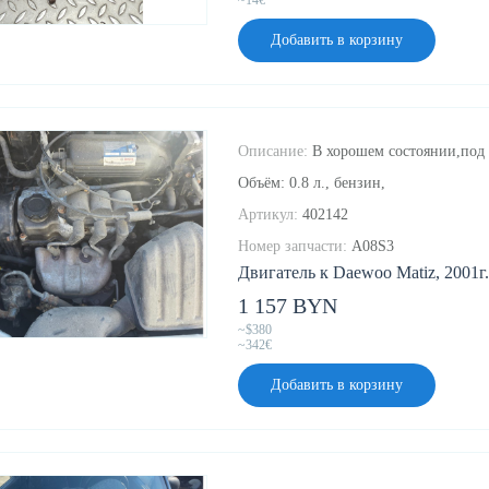
~14€
Добавить в корзину
Описание:
В хорошем состоянии,под 
Объём: 0.8 л., бензин,
Артикул:
402142
Номер запчасти:
A08S3
Двигатель к Daewoo Matiz, 2001г.
1 157 BYN
~$380
~342€
Добавить в корзину