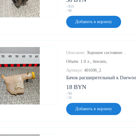
~$10
~9€
Добавить в корзину
Описание:
Хорошее состояние ..
Объём: 1.0 л., бензин,
Артикул:
401696_2
Бачок расширительный к Daewoo 
18 BYN
~$6
~5€
Добавить в корзину