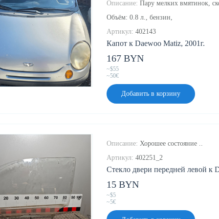
Описание:
Пару мелких вмятинок, ск
Объём: 0.8 л., бензин,
Артикул:
402143
Капот к Daewoo Matiz, 2001г.
167 BYN
~$55
~50€
Добавить в корзину
Описание:
Хорошее состояние ..
Артикул:
402251_2
Стекло двери передней левой к D
15 BYN
~$5
~5€