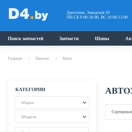
Дрогичин, Заводская 20
ПН-СБ 9.00-18.00, ВС 10.00-13.00
Поиск запчастей
Запчасти
Шины
Ав
Главная
Daewoo
Matiz
АВТО
КАТЕГОРИИ
Марка
Сортироват
Модель