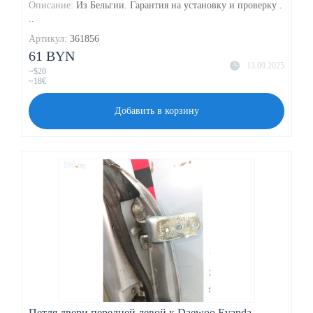
Описание:
Из Бельгии. Гарантия на установку и проверку .
..
Артикул:
361856
61 BYN
13.09.2025
~$20
~18€
Добавить в корзину
Петля двери передней левой к Daewoo Evanda,