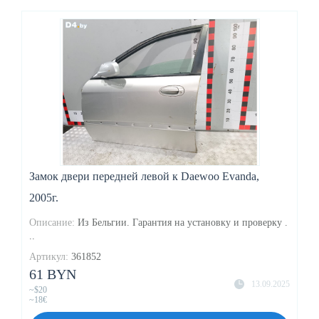
Замок двери передней левой к Daewoo Evanda,
2005г.
Описание:
Из Бельгии. Гарантия на установку и проверку .
..
Артикул:
361852
61 BYN
13.09.2025
~$20
~18€