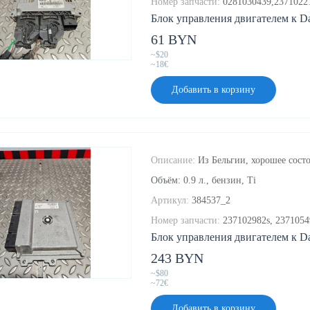
Номер запчасти:
0281030439,2371022
Блок управления двигателем к Dac
61 BYN
~$20
~18€
Добавить в корзину
Описание:
Из Бельгии, хорошее состо
Объём: 0.9 л., бензин, Ti
Артикул:
384537_2
Номер запчасти:
237102982s, 2371054
Блок управления двигателем к Dac
243 BYN
~$80
~72€
Добавить в корзину