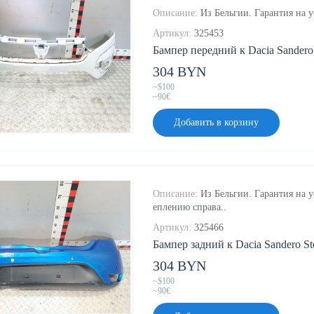
Описание:
Из Бельгии. Гарантия на 
Артикул:
325453
Бампер передний к Dacia Sandero 
304 BYN
~$100
~90€
Добавить в корзину
Описание:
Из Бельгии. Гарантия на 
еплению справа..
Артикул:
325466
Бампер задний к Dacia Sandero St
304 BYN
~$100
~90€