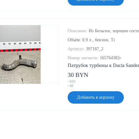
Описание:
Из Бельгии, хорошее состо
Объём: 0.9 л., бензин, Ti
Артикул:
397187_2
Номер запчасти:
165764382r
Патрубок турбины к Dacia Sander
30 BYN
~$10
~9€
Добавить в корзину