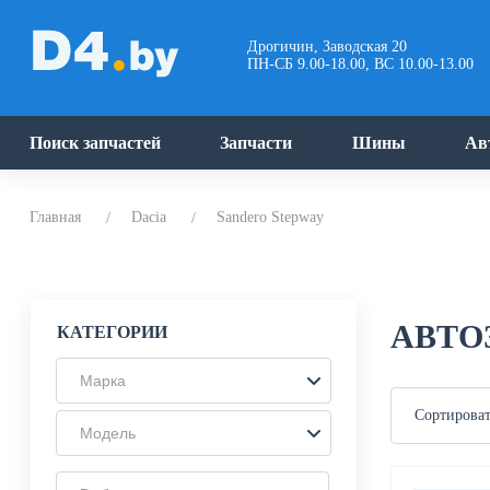
Дрогичин, Заводская 20
ПН-СБ 9.00-18.00, ВС 10.00-13.00
Поиск запчастей
Запчасти
Шины
Ав
Главная
Dacia
Sandero Stepway
АВТО
КАТЕГОРИИ
Марка
Сортироват
Модель