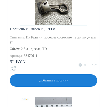
Поршень к Citroen J5, 1993г.
Описание:
Из Бельгии, хорошее состояние, гарантия ,+ шат
ун..
Объём: 2.5 л., дизель, TD
Артикул:
334706_1
92 BYN
08.01.2025
~$30
~27€
Добавить в корзину