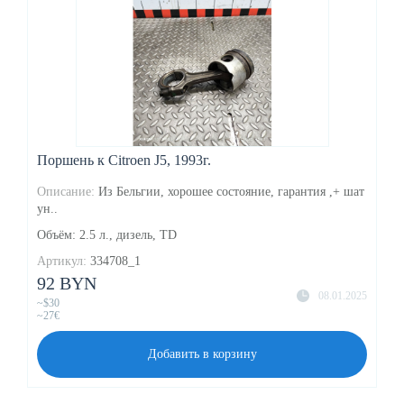
Поршень к Citroen J5, 1993г.
Описание:
Из Бельгии, хорошее состояние, гарантия ,+ шат
ун..
Объём: 2.5 л., дизель, TD
Артикул:
334708_1
92 BYN
08.01.2025
~$30
~27€
Добавить в корзину