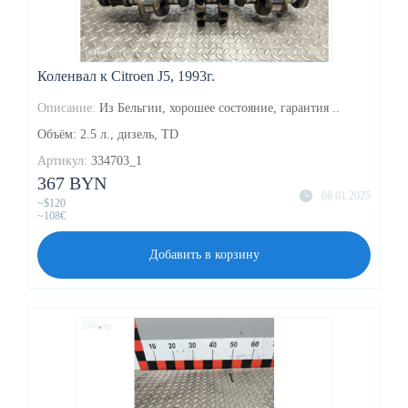
Коленвал к Citroen J5, 1993г.
Описание:
Из Бельгии, хорошее состояние, гарантия ..
Объём: 2.5 л., дизель, TD
Артикул:
334703_1
367 BYN
08.01.2025
~$120
~108€
Добавить в корзину