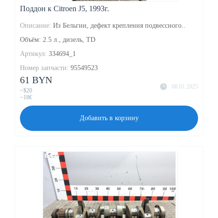
Поддон к Citroen J5, 1993г.
Описание:
Из Бельгии, дефект крепления подвессного..
Объём: 2.5 л., дизель, TD
Артикул:
334694_1
Номер запчасти:
95549523
61 BYN
08.01.2025
~$20
~18€
Добавить в корзину