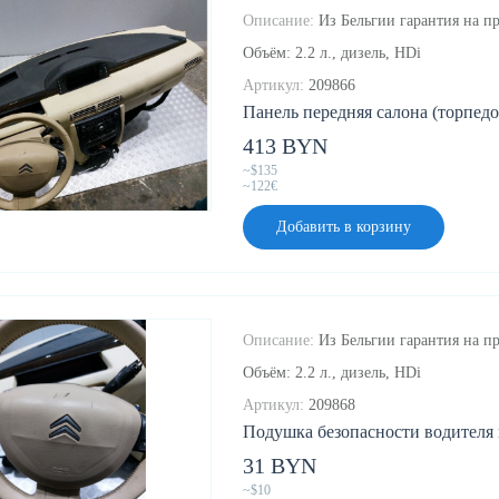
Описание:
Из Бельгии гарантия на п
Объём: 2.2 л., дизель, HDi
Артикул:
209866
Панель передняя салона (торпедо)
413 BYN
~$135
~122€
Добавить в корзину
Описание:
Из Бельгии гарантия на пр
Объём: 2.2 л., дизель, HDi
Артикул:
209868
Подушка безопасности водителя к
31 BYN
~$10