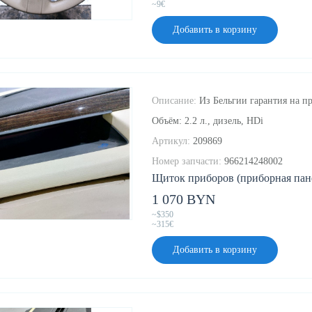
~9€
Добавить в корзину
Описание:
Из Бельгии гарантия на пр
Объём: 2.2 л., дизель, HDi
Артикул:
209869
Номер запчасти:
966214248002
Щиток приборов (приборная панел
1 070 BYN
~$350
~315€
Добавить в корзину