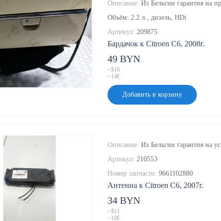
Описание:
Из Бельгии гарантия на пр
Объём: 2.2 л., дизель, HDi
Артикул:
209875
Бардачок к Citroen C6, 2008г.
49 BYN
~$16
~14€
Добавить в корзину
Описание:
Из Бельгии гарантия на ус
Артикул:
210553
Номер запчасти:
9661102880
Антенна к Citroen C6, 2007г.
34 BYN
~$11
~10€