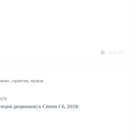
16.10.2025
яние, гарантия, правая..
1076
еция дворников) к Citroen C6, 2010г.