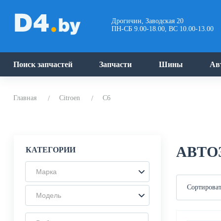
Дрогичин, Заводская 20
ПН-СБ 9.00-18.00, ВС 10.00-13.00
Поиск запчастей
Запчасти
Шины
Ав
Главная
Citroen
C6
АВТО
КАТЕГОРИИ
Марка
Сортироват
Модель