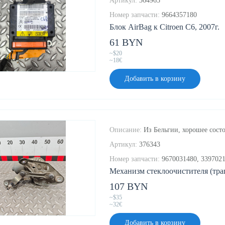
Артикул:
364963
Номер запчасти:
9664357180
Блок AirBag к Citroen C6, 2007г.
61 BYN
~$20
~18€
Добавить в корзину
Описание:
Из Бельгии, хорошее состо
Артикул:
376343
Номер запчасти:
9670031480, 339702
Механизм стеклоочистителя (трап
107 BYN
~$35
~32€
Добавить в корзину