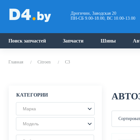
Дрогичин, Заводская 20
ПН-СБ 9.00-18.00, ВС 10.00-13.00
Поиск запчастей
Запчасти
Шины
Ав
Главная
Citroen
C3
АВТО
КАТЕГОРИИ
Марка
Сортироват
Модель