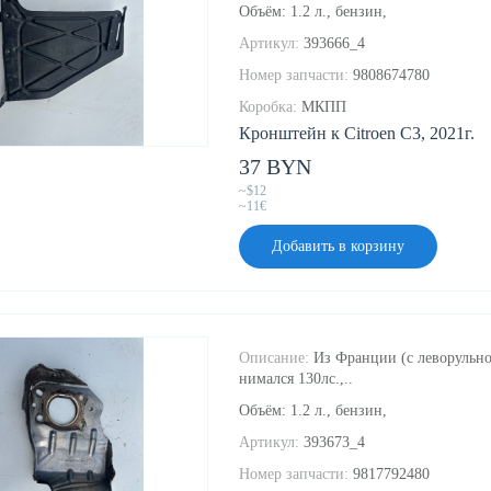
Объём: 1.2 л., бензин,
Артикул:
393666_4
Номер запчасти:
9808674780
Коробка:
МКПП
Кронштейн к Citroen C3, 2021г.
37 BYN
~$12
~11€
Добавить в корзину
Описание:
Из Франции (с леворульно
нимался 130лс.,..
Объём: 1.2 л., бензин,
Артикул:
393673_4
Номер запчасти:
9817792480