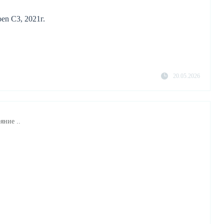
en C3, 2021г.
20.05.2026
яние ..