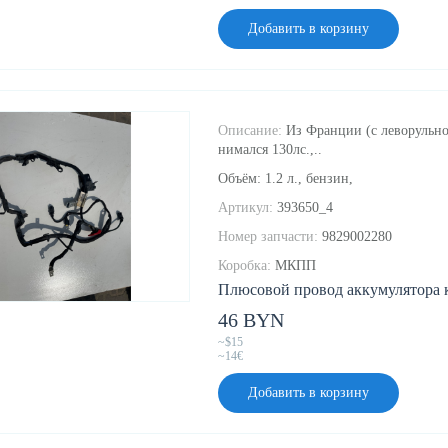
Добавить в корзину
Описание:
Из Франции (с леворульно
нимался 130лс.,..
Объём: 1.2 л., бензин,
Артикул:
393650_4
Номер запчасти:
9829002280
Коробка:
МКПП
Плюсовой провод аккумулятора к 
46 BYN
~$15
~14€
Добавить в корзину