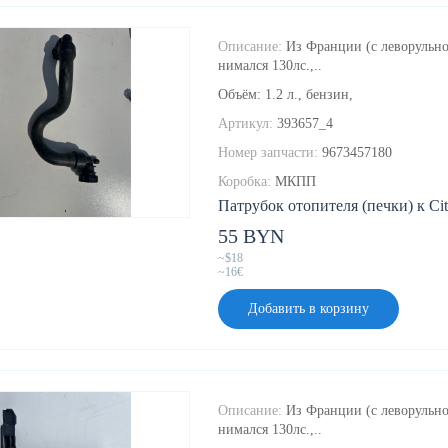
Описание:
Из Франции (с леворульно
нимался 130лс.,..
Объём: 1.2 л., бензин,
Артикул:
393657_4
Номер запчасти:
9673457180
Коробка:
МКПП
Патрубок отопителя (печки) к Cit
55 BYN
~$18
~16€
Добавить в корзину
Описание:
Из Франции (с леворульно
нимался 130лс.,..