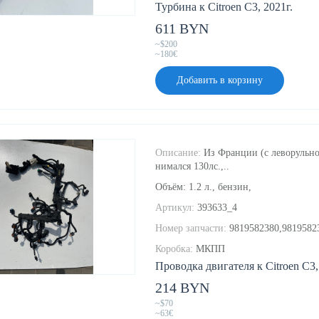
Турбина к Citroen C3, 2021г.
611 BYN
~$200
~180€
Добавить в корзину
Описание:
Из Франции (с леворульно
нимался 130лс.,..
Объём: 1.2 л., бензин,
Артикул:
393633_4
Номер запчасти:
9819582380,9819582
Коробка:
МКПП
Проводка двигателя к Citroen C3,
214 BYN
~$70
~63€