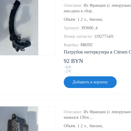
Описание:
Из Франции (с леворульно
ние,цена в сбор..
Объём: 1.2 л., бензин,
Артикул:
393600_4
Номер запчасти:
1192771s01
Коробка:
МКПП
Патрубок интеркулера к Citroen C
92 BYN
~$30
~27€
Добавить в корзину
Описание:
Из Франции (с леворульно
нимался 130лс.,..
Объём: 1.2 л., бензин,