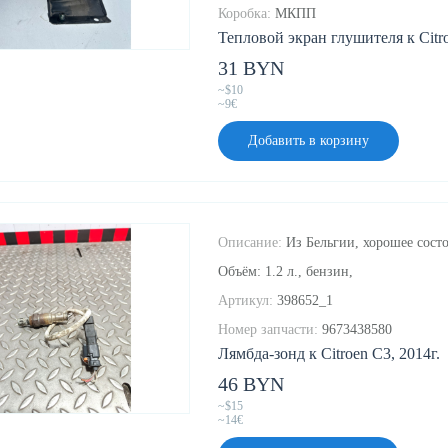
Коробка:
МКПП
Тепловой экран глушителя к Citro
31 BYN
~$10
~9€
Добавить в корзину
Описание:
Из Бельгии, хорошее состо
Объём: 1.2 л., бензин,
Артикул:
398652_1
Номер запчасти:
9673438580
Лямбда-зонд к Citroen C3, 2014г.
46 BYN
~$15
~14€