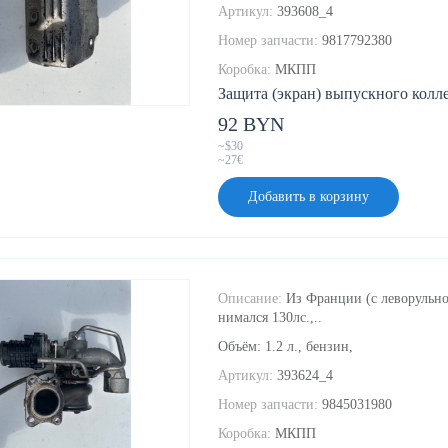
Артикул:
393608_4
Номер запчасти:
9817792380
Коробка:
МКПП
Защита (экран) выпускного коллек
92 BYN
~$30
~27€
Добавить в корзину
Описание:
Из Франции (с леворульно
нимался 130лс.,..
Объём: 1.2 л., бензин,
Артикул:
393624_4
Номер запчасти:
9845031980
Коробка:
МКПП