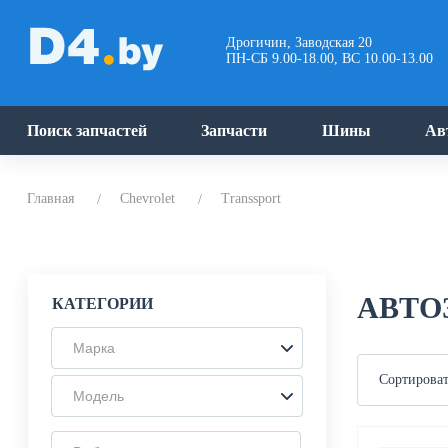
Дрогичин, Заводская 20
ПН-СБ 9.00-18.00, ВС 10.00-13.00
Поиск запчастей
Запчасти
Шины
Ав
Главная
Chevrolet
Transsport
АВТО
КАТЕГОРИИ
Марка
Сортироват
Модель