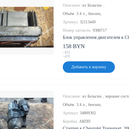
Описание:
из Бельгии ..
Объём: 3.4 л., бензин,
Артикул:
32113449
Номер запчасти:
9380717
Блок управления двигателем к Chev
158 BYN
~$52
~47€
Добавить в корзину
Описание:
из Бельгии , хорошее сост
Объём: 3.4 л., бензин,
Артикул:
34809302
Коробка:
АКПП
Стартер к Chevrolet Transsport, 20