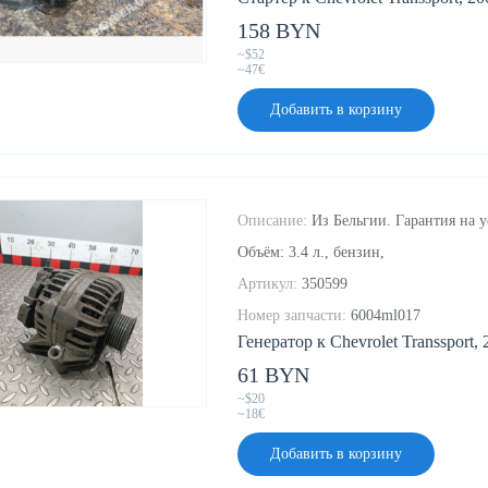
158 BYN
~$52
~47€
Добавить в корзину
Описание:
Из Бельгии. Гарантия на 
Объём: 3.4 л., бензин,
Артикул:
350599
Номер запчасти:
6004ml017
Генератор к Chevrolet Transsport, 
61 BYN
~$20
~18€
Добавить в корзину