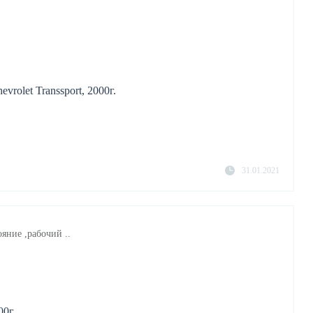
rolet Transsport, 2000г.
31.01.2021
ояние ,рабочий ..
00г.