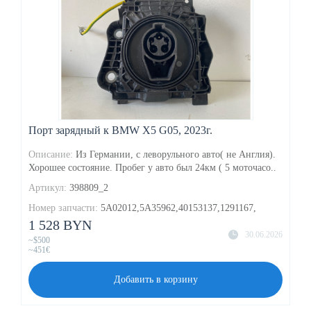
Порт зарядный к BMW X5 G05, 2023г.
Описание:
Из Германии, с леворульного авто( не Англия).
Хорошее состояние. Пробег у авто был 24км ( 5 моточасо..
Артикул:
398809_2
Номер запчасти:
5A02012,5A35962,40153137,1291167,
1 528 BYN
30.06.2026
~$500
~451€
Добавить в корзину