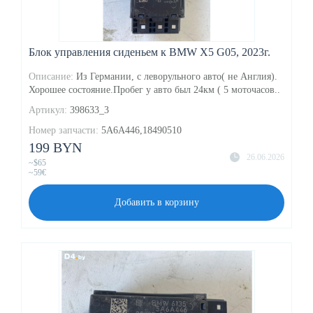
Блок управления сиденьем к BMW X5 G05, 2023г.
Описание:
Из Германии, с леворульного авто( не Англия).
Хорошее состояние.Пробег у авто был 24км ( 5 моточасов..
Артикул:
398633_3
Номер запчасти:
5A6A446,18490510
199 BYN
26.06.2026
~$65
~59€
Добавить в корзину