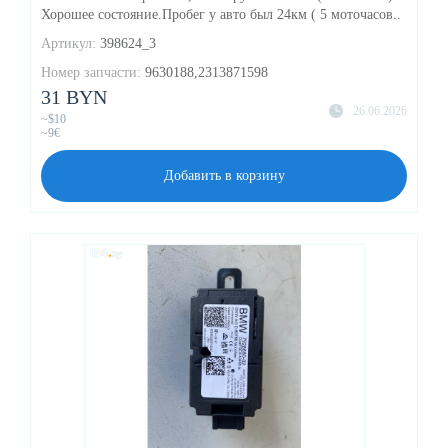
Хорошее состояние.Пробег у авто был 24км ( 5 моточасов..
Артикул:
398624_3
Номер запчасти:
9630188,2313871598
31 BYN
26.06.2026
~$10
~9€
Добавить в корзину