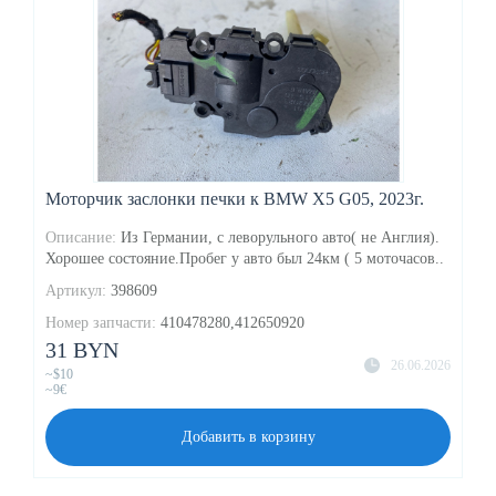
Моторчик заслонки печки к BMW X5 G05, 2023г.
Описание:
Из Германии, с леворульного авто( не Англия).
Хорошее состояние.Пробег у авто был 24км ( 5 моточасов..
Артикул:
398609
Номер запчасти:
410478280,412650920
31 BYN
26.06.2026
~$10
~9€
Добавить в корзину