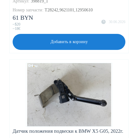
Артикул:
398819_1
Номер запчасти:
T28242,9621101,12950610
61 BYN
30.06.2026
~$20
~18€
Добавить в корзину
Датчик положения подвески к BMW X5 G05, 2022г.