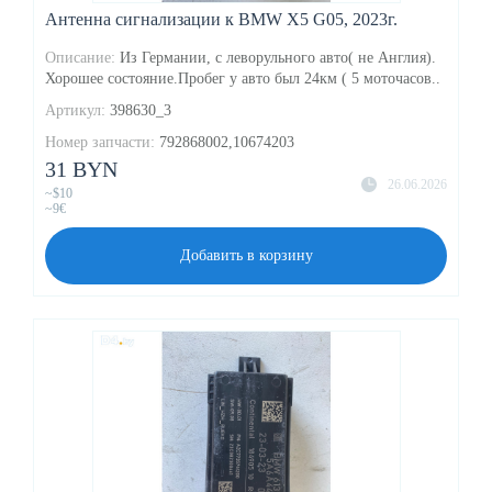
Антенна сигнализации к BMW X5 G05, 2023г.
Описание:
Из Германии, с леворульного авто( не Англия).
Хорошее состояние.Пробег у авто был 24км ( 5 моточасов..
Артикул:
398630_3
Номер запчасти:
792868002,10674203
31 BYN
26.06.2026
~$10
~9€
Добавить в корзину