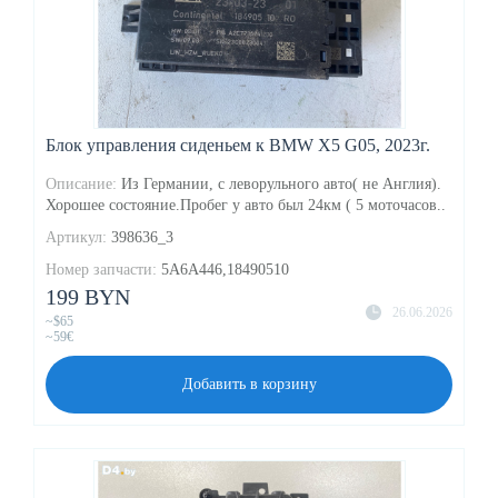
Блок управления сиденьем к BMW X5 G05, 2023г.
Описание:
Из Германии, с леворульного авто( не Англия).
Хорошее состояние.Пробег у авто был 24км ( 5 моточасов..
Артикул:
398636_3
Номер запчасти:
5A6A446,18490510
199 BYN
26.06.2026
~$65
~59€
Добавить в корзину