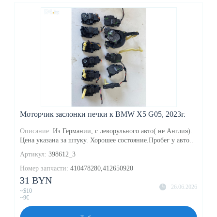
Моторчик заслонки печки к BMW X5 G05, 2023г.
Описание:
Из Германии, с леворульного авто( не Англия).
Цена указана за штуку. Хорошее состояние.Пробег у авто..
Артикул:
398612_3
Номер запчасти:
410478280,412650920
31 BYN
26.06.2026
~$10
~9€