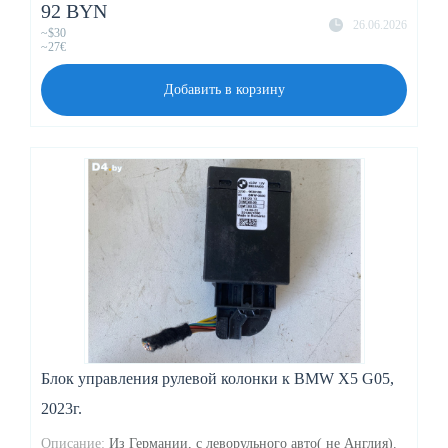
92 BYN
26.06.2026
~$30
~27€
Добавить в корзину
Блок управления рулевой колонки к BMW X5 G05,
2023г.
Описание:
Из Германии, с леворульного авто( не Англия).