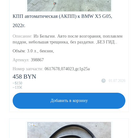
КПП автоматическая (АКПП) к BMW X5 G05,
2022г.
Описание:
Из Бельгии. Авто после возгорания, поплавлен
поддон, небольшая трещинка, без раздатки. ,БЕЗ ГИД..
Объём: 3.0 л., бензин,
Артикул:
398867
Номер запчасти:
0617678,074023,gc1p25a
458 BYN
01.07.2026
~$150
~135€
Добавить в корзину