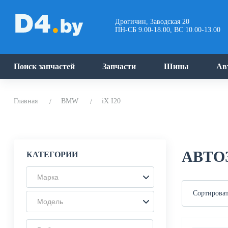
Дрогичин, Заводская 20
ПН-СБ 9.00-18.00, ВС 10.00-13.00
Поиск запчастей
Запчасти
Шины
Ав
Главная
BMW
iX I20
АВТОЗ
КАТЕГОРИИ
Марка
Сортироват
Модель