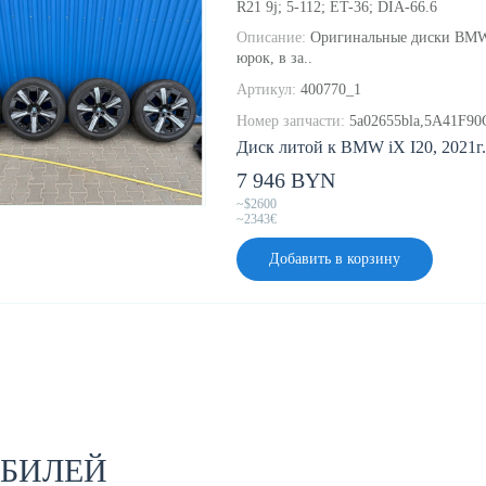
R21
9j;
5-
112;
ET-36;
DIA-66.6
Описание:
Оригинальные диски BMW iX
юрок, в за..
Артикул:
400770_1
Номер запчасти:
5a02655bla,5A41F9
Диск литой к BMW iX I20, 2021г.
7 946 BYN
~$2600
~2343€
Добавить в корзину
ОБИЛЕЙ