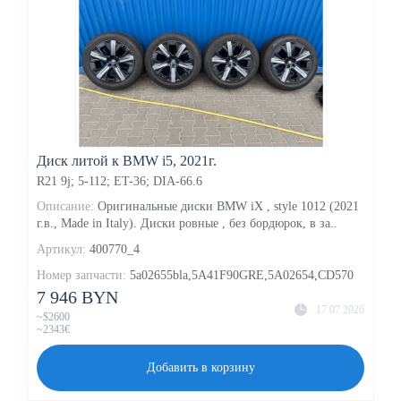
Диск литой к BMW i5, 2021г.
R21
9j;
5-
112;
ET-36;
DIA-66.6
Описание:
Оригинальные диски BMW iX , style 1012 (2021
г.в., Made in Italy). Диски ровные , без бордюрок, в за..
Артикул:
400770_4
Номер запчасти:
5a02655bla,5A41F90GRE,5A02654,CD570
7 946 BYN
17.07.2026
~$2600
~2343€
Добавить в корзину