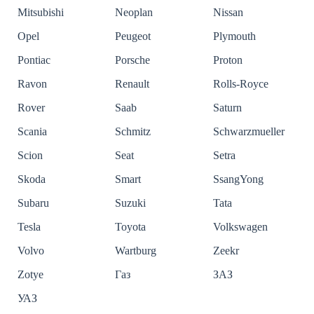
Mitsubishi
Neoplan
Nissan
Opel
Peugeot
Plymouth
Pontiac
Porsche
Proton
Ravon
Renault
Rolls-Royce
Rover
Saab
Saturn
Scania
Schmitz
Schwarzmueller
Scion
Seat
Setra
Skoda
Smart
SsangYong
Subaru
Suzuki
Tata
Tesla
Toyota
Volkswagen
Volvo
Wartburg
Zeekr
Zotye
Газ
ЗАЗ
УАЗ