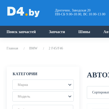
Дрогичин, Заводская 20
ПН-СБ 9.00-18.00, ВС 10.00-13.00
Поиск запчастей
Запчасти
Шины
Ав
Главная
BMW
2 F45/F46
АВТОЗ
КАТЕГОРИИ
Марка
Сортироват
Модель