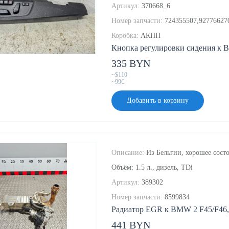
Артикул:
370668_6
Номер запчасти:
724355507,92776627
Коробка:
АКПП
Кнопка регулировки сидения к B
335 BYN
~$110
~99€
Добавить в корзину
Описание:
Из Бельгии, хорошее состо
Объём: 1.5 л., дизель, TDi
Артикул:
389302
Номер запчасти:
8599834
Радиатор EGR к BMW 2 F45/F46, 
441 BYN