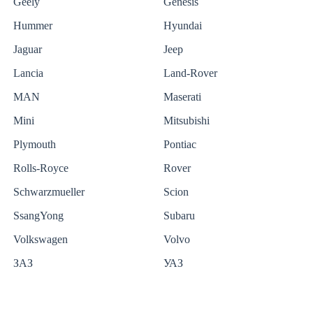
Geely
Genesis
Hummer
Hyundai
Jaguar
Jeep
Lancia
Land-Rover
MAN
Maserati
Mini
Mitsubishi
Plymouth
Pontiac
Rolls-Royce
Rover
Schwarzmueller
Scion
SsangYong
Subaru
Volkswagen
Volvo
ЗАЗ
УАЗ