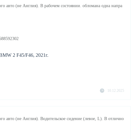
го авто (не Англия). В рабочем состоянии. обломана одна напра
688592302
BMW 2 F45/F46, 2021г.
10.12.2025
го авто (не Англия). Водительское сидение (левое, L). В отлично