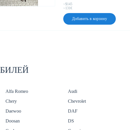
~$145
~131€
Добавить в корзину
ОБИЛЕЙ
Alfa Romeo
Audi
Chery
Chevrolet
Daewoo
DAF
Doosan
DS