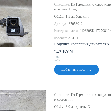
Описание:
Из Германии, с леворульно
вляющая. Пред..
Объём: 1.5 л., бензин, i
Артикул:
370530_2
Номер запчасти:
110820SK,17270810,
Коробка:
АКПП
Подушка крепления двигателя к 
243 BYN
~$80
~72€
Добавить в корзину
Описание:
Из Германии, с леворульно
м состоянии,..
Объём: 3.0 л., дизель, D