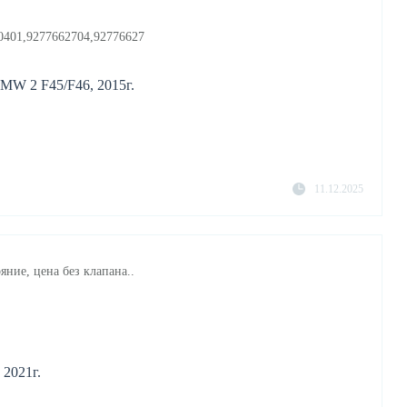
0401,9277662704,92776627
MW 2 F45/F46, 2015г.
11.12.2025
яние, цена без клапана..
2021г.