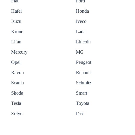
Fiat
Ford
Hafei
Honda
Isuzu
Iveco
Krone
Lada
Lifan
Lincoln
Mercury
MG
Opel
Peugeot
Ravon
Renault
Scania
Schmitz
Skoda
Smart
Tesla
Toyota
Zotye
Газ