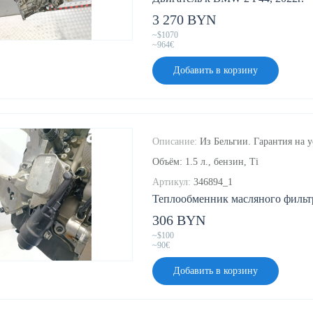
3 270 BYN
~$1070
~964€
Добавить в корзину
Описание:
Из Бельгии. Гарантия на у
Объём: 1.5 л., бензин, Ti
Артикул:
346894_1
Теплообменник масляного фильтр
306 BYN
~$100
~90€
Добавить в корзину