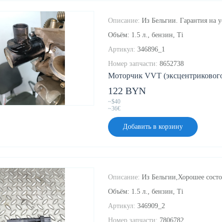
Описание:
Из Бельгии. Гарантия на у
Объём: 1.5 л., бензин, Ti
Артикул:
346896_1
Номер запчасти:
8652738
Моторчик VVT (эксцентрикового 
122 BYN
~$40
~36€
Добавить в корзину
Описание:
Из Бельгии,Хорошее состоя
Объём: 1.5 л., бензин, Ti
Артикул:
346909_2
Номер запчасти:
7806782