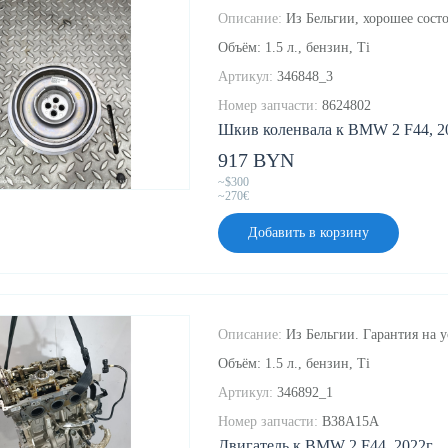
Описание:
Из Бельгии, хорошее состо
Объём: 1.5 л., бензин, Ti
Артикул:
346848_3
Номер запчасти:
8624802
Шкив коленвала к BMW 2 F44, 20
917 BYN
~$300
~270€
Добавить в корзину
Описание:
Из Бельгии. Гарантия на у
Объём: 1.5 л., бензин, Ti
Артикул:
346892_1
Номер запчасти:
B38A15A
Двигатель к BMW 2 F44, 2022г.