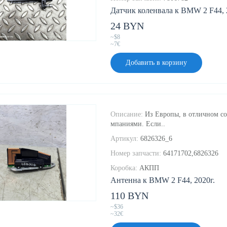
Датчик коленвала к BMW 2 F44, 
24 BYN
~$8
~7€
Добавить в корзину
Описание:
Из Европы, в отличном со
мпаниями. Если..
Артикул:
6826326_6
Номер запчасти:
64171702,6826326
Коробка:
АКПП
Антенна к BMW 2 F44, 2020г.
110 BYN
~$36
~32€