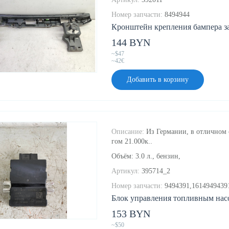
Номер запчасти:
8494944
Кронштейн крепления бампера за
144 BYN
~$47
~42€
Добавить в корзину
Описание:
Из Германии, в отличном с
гом 21.000к..
Объём: 3.0 л., бензин,
Артикул:
395714_2
Номер запчасти:
9494391,1614949439
Блок управления топливным насо
153 BYN
~$50