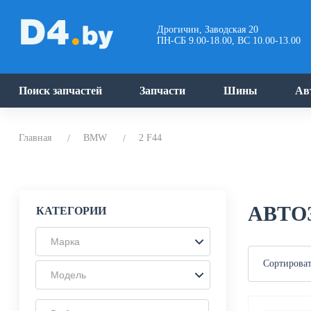
Дрогичин, Заводская 20
ПН-СБ 9.00-18.00, ВС 10.00-13.00
Поиск запчастей
Запчасти
Шины
Ав
Главная
BMW
2 F44
АВТО
КАТЕГОРИИ
Марка
Сортироват
Модель