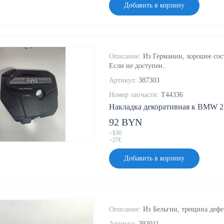
Добавить в корзину
Описание:
Из Германии, хорошее сос
Если не доступен..
Артикул:
387303
Номер запчасти:
T44336
Накладка декоративная к BMW 2 
92 BYN
~$30
~27€
Добавить в корзину
Описание:
Из Бельгии, трещина дефе
Артикул:
392011