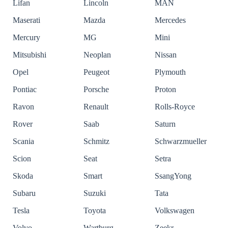
Lifan
Lincoln
MAN
Maserati
Mazda
Mercedes
Mercury
MG
Mini
Mitsubishi
Neoplan
Nissan
Opel
Peugeot
Plymouth
Pontiac
Porsche
Proton
Ravon
Renault
Rolls-Royce
Rover
Saab
Saturn
Scania
Schmitz
Schwarzmueller
Scion
Seat
Setra
Skoda
Smart
SsangYong
Subaru
Suzuki
Tata
Tesla
Toyota
Volkswagen
Volvo
Wartburg
Zeekr