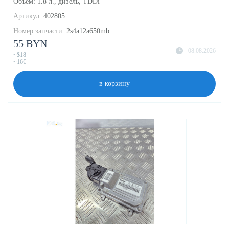
Объём: 1.8 л., дизель, TDDi
Артикул:
402805
Номер запчасти:
2s4a12a650mb
55 BYN
08.08.2026
~$18
~16€
в корзину