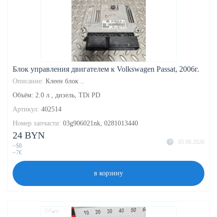
Блок управления двигателем к Volkswagen Passat, 2006г.
Описание:
Клеен блок ..
Объём: 2.0 л., дизель, TDi PD
Артикул:
402514
Номер запчасти:
03g906021nk, 0281013440
24 BYN
05.08.2026
~$8
~7€
в корзину