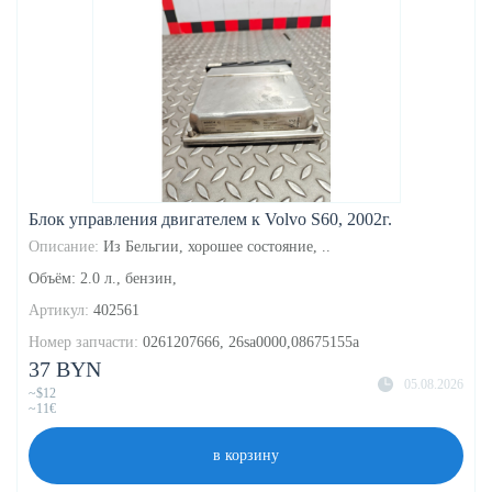
Блок управления двигателем к Volvo S60, 2002г.
Описание:
Из Бельгии, хорошее состояние, ..
Объём: 2.0 л., бензин,
Артикул:
402561
Номер запчасти:
0261207666, 26sa0000,08675155a
37 BYN
05.08.2026
~$12
~11€
в корзину