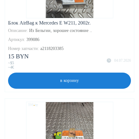
Блок AirBag к Mercedes E W211, 2002г.
Описание:
Из Бельгии, хорошее состояние ..
Артикул:
399086
Номер запчасти:
a2118203385
15 BYN
04.07.2026
~$5
~4€
в корзину