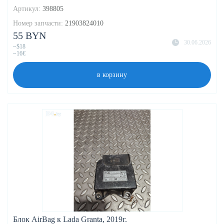
Артикул:
398805
Номер запчасти:
21903824010
55 BYN
30.06.2026
~$18
~16€
в корзину
Блок AirBag к Lada Granta, 2019г.