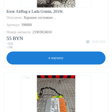
Блок AirBag к Lada Granta, 2019г.
Описание:
Хорошее состояние ..
Артикул:
398808
Номер запчасти:
21903824010
55 BYN
30.06.2026
~$18
~16€
в корзину