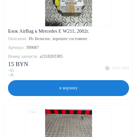
Блок AirBag к Mercedes E W211, 2002г.
Описание:
Из Бельгии, хорошее состояние ..
Артикул:
399087
Номер запчасти:
a2118203385
15 BYN
04.07.2026
~$5
~4€
в корзину