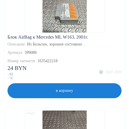
Блок AirBag к Mercedes ML W163, 2001г.
Описание:
Из Бельгии, хорошее состояние ..
Артикул:
399088
Номер запчасти:
1635422218
24 BYN
04.07.2026
~$8
~7€
в корзину