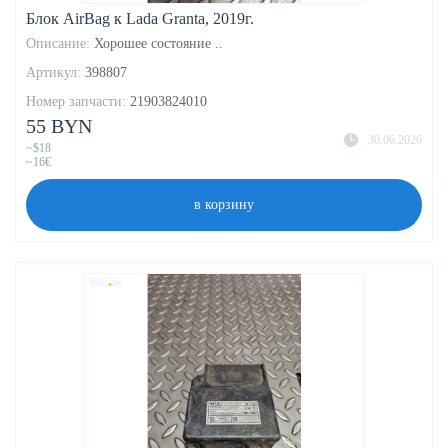
Блок AirBag к Lada Granta, 2019г.
Описание:
Хорошее состояние ..
Артикул:
398807
Номер запчасти:
21903824010
55 BYN
30.06.2026
~$18
~16€
в корзину