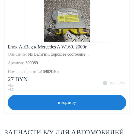
Блок AirBag к Mercedes A W169, 2009г.
Описание:
Из Бельгии, хорошее состояние ..
Артикул:
399089
Номер запчасти:
a169820408
27 BYN
04.07.2026
~$9
~8€
в корзину
ЗАПЧАСТИ Б/У ДЛЯ АВТОМОБИЛЕЙ