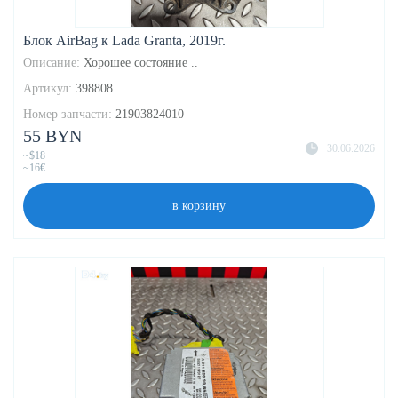
Блок AirBag к Lada Granta, 2019г.
Описание:
Хорошее состояние ..
Артикул:
398808
Номер запчасти:
21903824010
55 BYN
30.06.2026
~$18
~16€
в корзину