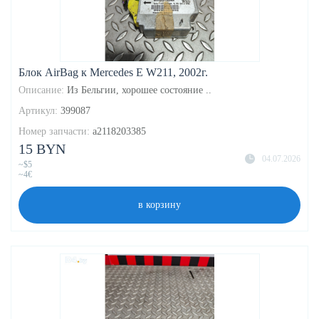
Блок AirBag к Mercedes E W211, 2002г.
Описание:
Из Бельгии, хорошее состояние ..
Артикул:
399087
Номер запчасти:
a2118203385
15 BYN
04.07.2026
~$5
~4€
в корзину