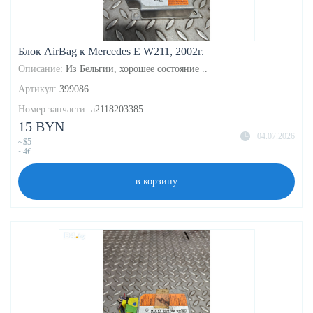
Блок AirBag к Mercedes E W211, 2002г.
Описание:
Из Бельгии, хорошее состояние ..
Артикул:
399086
Номер запчасти:
a2118203385
15 BYN
04.07.2026
~$5
~4€
в корзину