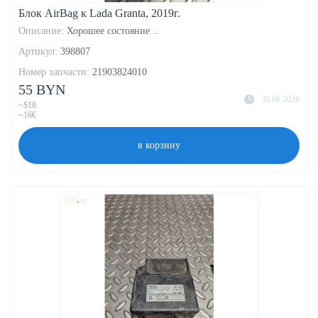
Блок AirBag к Lada Granta, 2019г.
Описание:
Хорошее состояние ..
Артикул:
398807
Номер запчасти:
21903824010
55 BYN
30.06.2026
~$18
~16€
в корзину