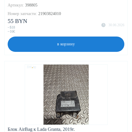
Артикул:
398805
Номер запчасти:
21903824010
55 BYN
30.06.2026
~$18
~16€
в корзину
Блок AirBag к Lada Granta, 2019г.