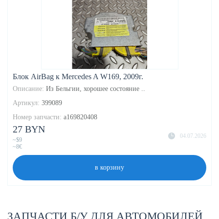
Блок AirBag к Mercedes A W169, 2009г.
Описание:
Из Бельгии, хорошее состояние ..
Артикул:
399089
Номер запчасти:
a169820408
27 BYN
04.07.2026
~$9
~8€
в корзину
ЗАПЧАСТИ Б/У ДЛЯ АВТОМОБИЛЕЙ