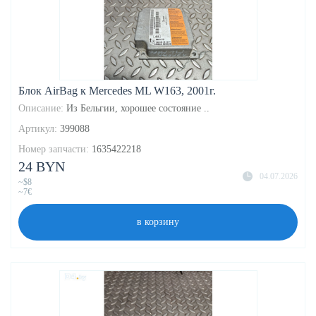
Блок AirBag к Mercedes ML W163, 2001г.
Описание:
Из Бельгии, хорошее состояние ..
Артикул:
399088
Номер запчасти:
1635422218
24 BYN
04.07.2026
~$8
~7€
в корзину