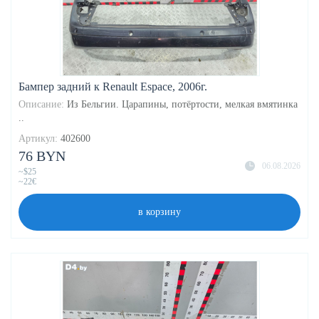
Бампер задний к Renault Espace, 2006г.
Описание:
Из Бельгии. Царапины, потёртости, мелкая вмятинка
..
Артикул:
402600
76 BYN
06.08.2026
~$25
~22€
в корзину