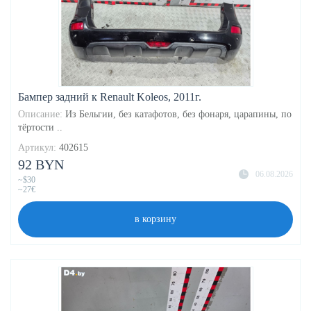
Бампер задний к Renault Koleos, 2011г.
Описание:
Из Бельгии, без катафотов, без фонаря, царапины, по
тёртости ..
Артикул:
402615
92 BYN
06.08.2026
~$30
~27€
в корзину