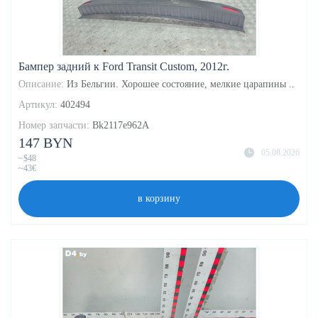
Бампер задний к Ford Transit Custom, 2012г.
Описание:
Из Бельгии. Хорошее состояние, мелкие царапины ..
Артикул:
402494
Номер запчасти:
Bk2117e962A
147 BYN
05.08.2026
~$48
~43€
в корзину