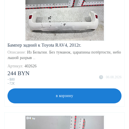
Бампер задний к Toyota RAV4, 2012г.
Описание:
Из Бельгии. Без туманок, царапины потёртости, небо
льшой разрыв ..
Артикул:
402626
244 BYN
06.08.2026
~$80
~72€
в корзину