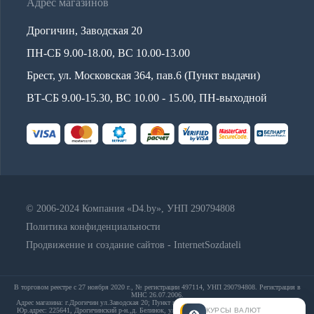
Адрес магазинов
Дрогичин, Заводская 20
ПН-СБ 9.00-18.00, ВС 10.00-13.00
Брест, ул. Московская 364, пав.6 (Пункт выдачи)
ВТ-СБ 9.00-15.30, ВС 10.00 - 15.00, ПН-выходной
© 2006-2024 Компания «D4.by», УНП 290794808
Политика конфиденциальности
Продвижение и создание сайтов - InternetSozdateli
В торговом реестре с 27 ноября 2020 г., № регистрации 497114, УНП 290794808. Регистрация в
МНС 26.07.2006.
Адрес магазина: г.Дрогичин ул.Заводская 20; Пункт выдачи: Брест, ул. Московская 364, пав.6;
КУРСЫ ВАЛЮТ
Юр.адрес: 225641, Дрогичинский р-н.,д. Белинок, ул. Набережная,д. 13А; E-mail: info@d4.by