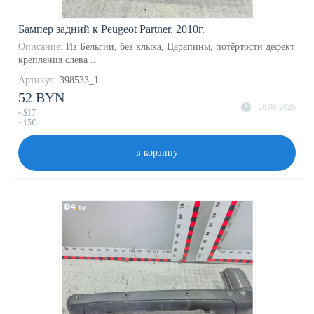
Бампер задний к Peugeot Partner, 2010г.
Описание:
Из Бельгии, без клыка, Царапины, потёртости дефект
крепления слева ..
Артикул:
398533_1
52 BYN
26.06.2026
~$17
~15€
в корзину