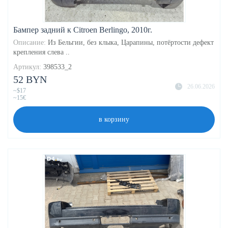
Бампер задний к Citroen Berlingo, 2010г.
Описание:
Из Бельгии, без клыка, Царапины, потёртости дефект
крепления слева ..
Артикул:
398533_2
52 BYN
26.06.2026
~$17
~15€
в корзину