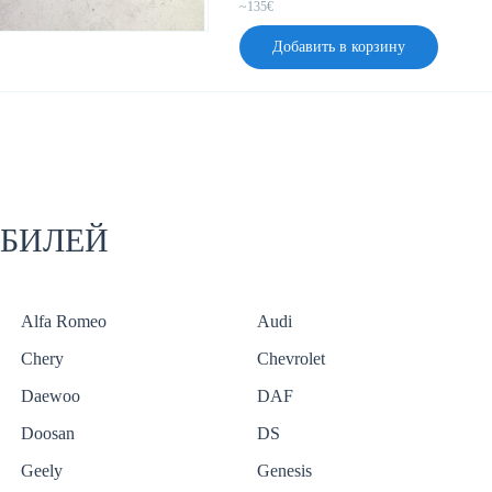
~135€
Добавить в корзину
ОБИЛЕЙ
Alfa Romeo
Audi
Chery
Chevrolet
Daewoo
DAF
Doosan
DS
Geely
Genesis