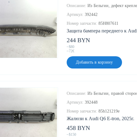
Описание:
Из Бельгии, дефект крепле
Артикул:
392442
Номер запчасти:
85H807611
Защита бампера переднего к Audi 
244 BYN
~$80
~72€
Добавить в корзину
Описание:
Из Бельгии, правой сторон
Артикул:
392448
Номер запчасти:
85h121219e
Жалюзи к Audi Q6 E-tron, 2025г.
458 BYN
~$150