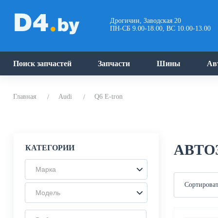
Дрогичин, Заводская 20
ПН-СБ 9.00-18.00, ВС 10.00-13.00
Поиск запчастей
Запчасти
Шины
Ав
Главная
Audi
Q6 E-tron
АВТО
КАТЕГОРИИ
Марка
Сортироват
Модель