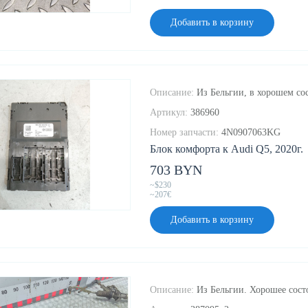
Добавить в корзину
Описание:
Из Бельгии, в хорошем сос
Артикул:
386960
Номер запчасти:
4N0907063KG
Блок комфорта к Audi Q5, 2020г.
703 BYN
~$230
~207€
Добавить в корзину
Описание:
Из Бельгии. Хорошее состо