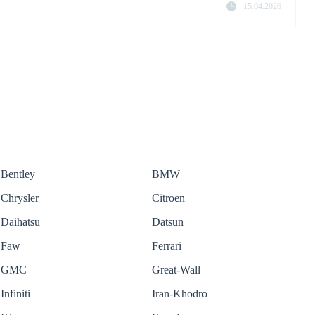
15.04.2026
Bentley
BMW
Chrysler
Citroen
Daihatsu
Datsun
Faw
Ferrari
GMC
Great-Wall
Infiniti
Iran-Khodro