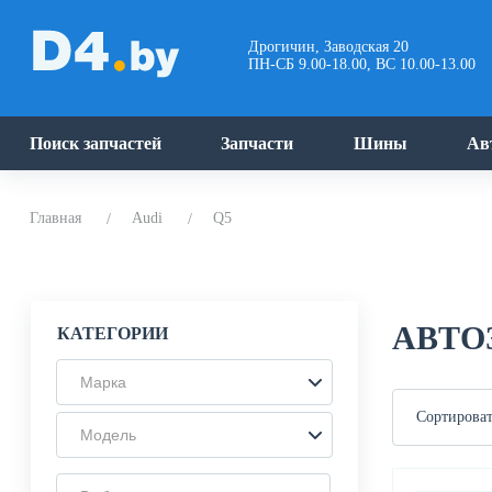
Дрогичин, Заводская 20
ПН-СБ 9.00-18.00, ВС 10.00-13.00
Поиск запчастей
Запчасти
Шины
Ав
Главная
Audi
Q5
АВТО
КАТЕГОРИИ
Марка
Сортироват
Модель