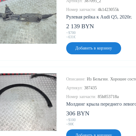
Артикул:
387095_2
Номер запчасти:
4k1423055k
Рулевая рейка к Audi Q5, 2020г.
2 139 BYN
~$700
~631€
Добавить в корзину
Описание:
Из Бельгии. Хорошее сост
Артикул:
387435
Номер запчасти:
85h853718a
Молдинг крыла переднего левого 
306 BYN
~$100
~90€
Добавить в корзину