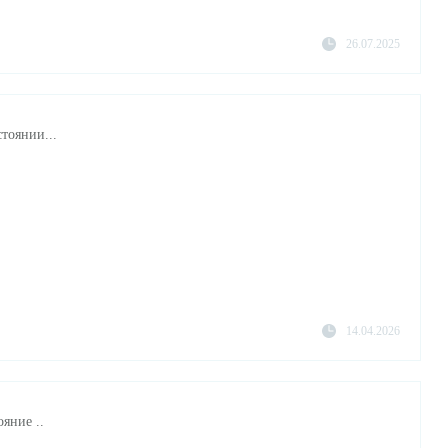
26.07.2025
тоянии...
14.04.2026
яние ..