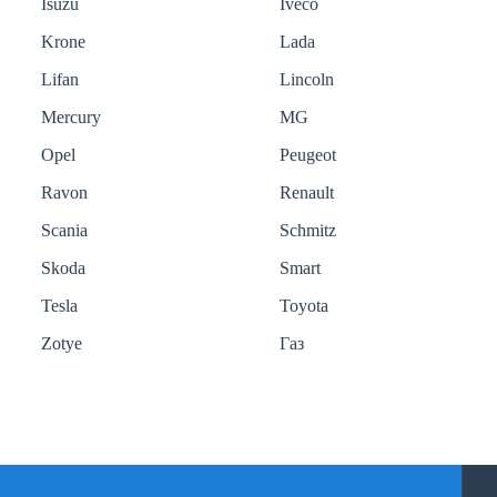
Isuzu
Iveco
Krone
Lada
Lifan
Lincoln
Mercury
MG
Opel
Peugeot
Ravon
Renault
Scania
Schmitz
Skoda
Smart
Tesla
Toyota
Zotye
Газ