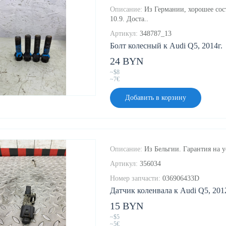
Описание:
Из Германии, хорошее сост
10.9. Доста..
Артикул:
348787_13
Болт колесный к Audi Q5, 2014г.
24 BYN
~$8
~7€
Добавить в корзину
Описание:
Из Бельгии. Гарантия на у
Артикул:
356034
Номер запчасти:
036906433D
Датчик коленвала к Audi Q5, 2012
15 BYN
~$5
~5€