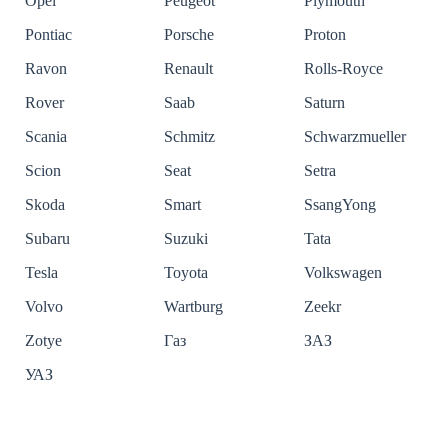
Opel
Peugeot
Plymouth
Pontiac
Porsche
Proton
Ravon
Renault
Rolls-Royce
Rover
Saab
Saturn
Scania
Schmitz
Schwarzmueller
Scion
Seat
Setra
Skoda
Smart
SsangYong
Subaru
Suzuki
Tata
Tesla
Toyota
Volkswagen
Volvo
Wartburg
Zeekr
Zotye
Газ
ЗАЗ
УАЗ