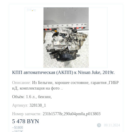
КПП автоматическая (АКПП) к Nissan Juke, 2019г.
Описание:
Из Бельгии, хорошее состояние, гарантия ,ГИБР
иД, комплектация на фото ..
Объём: 1.6 л., бензин,
Артикул:
328138_1
Номер запчасти:
231b15778r,290a04pm0a,p013803
5 478 BYN
09.11.2024
~$1800
~1622€